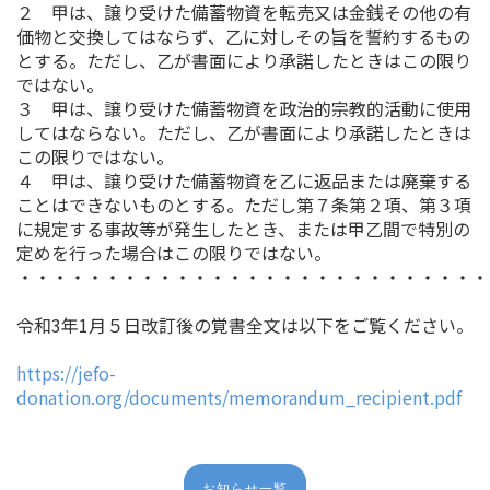
２ 甲は、譲り受けた備蓄物資を転売又は金銭その他の有
価物と交換してはならず、乙に対しその旨を誓約するもの
とする。ただし、乙が書面により承諾したときはこの限り
ではない。
３ 甲は、譲り受けた備蓄物資を政治的宗教的活動に使用
してはならない。ただし、乙が書面により承諾したときは
この限りではない。
４ 甲は、譲り受けた備蓄物資を乙に返品または廃棄する
ことはできないものとする。ただし第７条第２項、第３項
に規定する事故等が発生したとき、または甲乙間で特別の
定めを行った場合はこの限りではない。
・・・・・・・・・・・・・・・・・・・・・・・・・・・
令和3年1月５日改訂後の覚書全文は以下をご覧ください。
https://jefo-
donation.org/documents/memorandum_recipient.pdf
お知らせ一覧