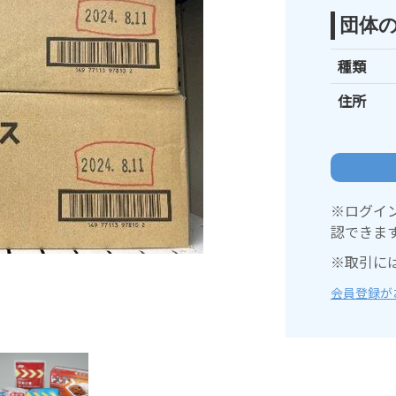
団体
種類
住所
※ログイ
認できま
※取引に
会員登録が