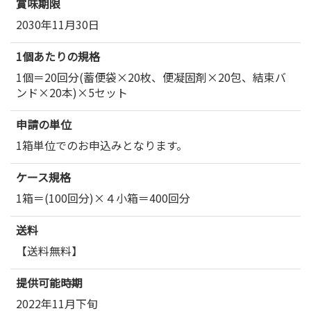
賞味期限
2030年11月30日
1個あたりの規格
1個＝20回分(蓄便袋×20枚、便凝固剤×20包、結束バ
ンド×20本)×5セット
申請の単位
1箱単位でのお申込みとなります。
ケース規格
1箱＝(100回分)×４小箱＝400回分
送料
【送料無料】
提供可能時期
2022年11月下旬