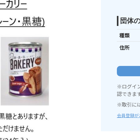
団体
種類
住所
※ログイ
認できま
※取引に
会員登録が