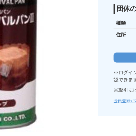
団体
種類
住所
※ログイ
認できま
※取引に
会員登録が