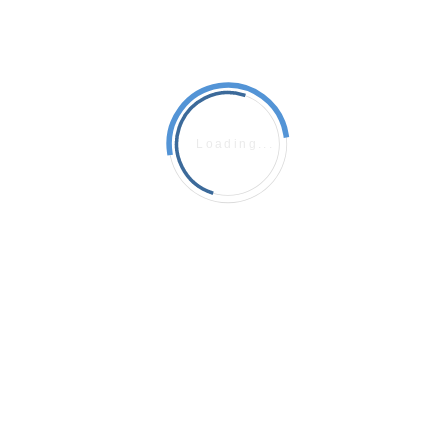
カゴメ株式会社
カゴメ野菜ジュース30缶入【12-07】
飲食料品
2026年2月22日
190g/1缶
1箱単位でのお申込みとなります。
30缶入/1箱