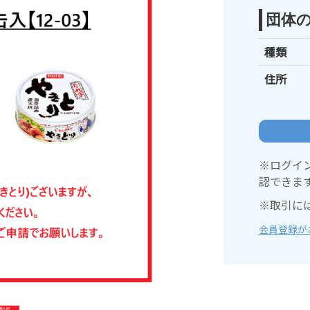
団体
種類
住所
※ログイ
認できま
※取引に
会員登録が