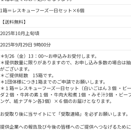
1箱＝レスキューフーズ一日セット×6個
【送料無料】
2025年10月上旬頃
2025年9月29日 9時00分
＊9/26（金）13：00～お申込みお受付します。
＊提供数量に限りがありますので、お申し込み多数の場合は抽
がございます。
＊ご提供総数 15箱です。
＊1団体様につき1箱までのご申請でお願いします。
＊１箱＝レスキューフーズ一日セット（白いごはん３個 ・ビー
ダ２個 ・牛丼の素１個 ・牛肉大和煮 1個 ・みそ汁3個 ・ビー
ンゲ、紙ナプキン各3個）×６個のお届けとなります。
お受取り後に当サイトにて「受取連絡」を必ずお願いします。
提供企業への報告及び今後の皆様へのご提供へつなげるために