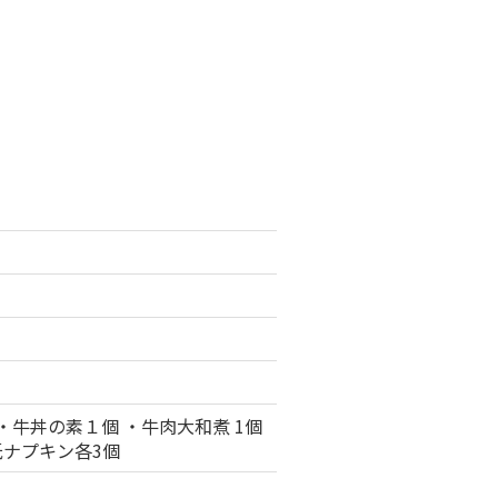
・牛丼の素１個 ・牛肉大和煮 1個
紙ナプキン各3個